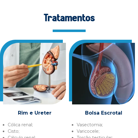
Tratamentos
Rim e Ureter
Bolsa Escrotal
Cólica renal;
Vasectomia;
Cisto;
Varicocele;
Cálculo renal;
Torção testicular;